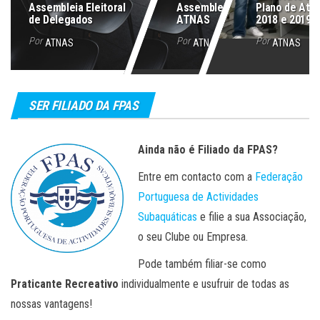
ç
Assembleia Eleitoral
Assembleia Geral
Plano de Ativ
de Delegados
ATNAS
2018 e 2019
ã
Por
Por
Por
o
ATNAS
ATNAS
ATNAS
SER FILIADO DA FPAS
Ainda não é Filiado da FPAS?
Entre em contacto com a
Federação
Portuguesa de Actividades
Subaquáticas
e filie a sua Associação,
o seu Clube ou Empresa.
Pode também filiar-se como
Praticante Recreativo
individualmente e usufruir de todas as
nossas vantagens!