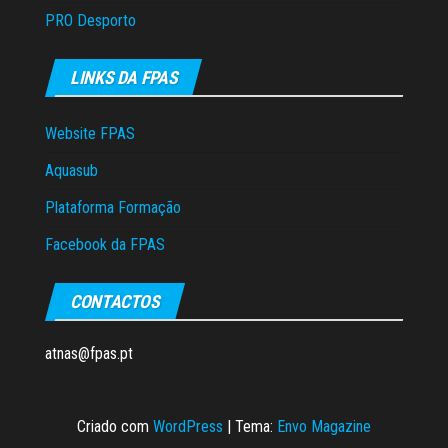
ç
PRO Desporto
ã
o
LINKS DA FPAS
Website FPAS
Aquasub
Plataforma Formação
Facebook da FPAS
CONTACTOS
atnas@fpas.pt
Criado com
WordPress
|
Tema:
Envo Magazine