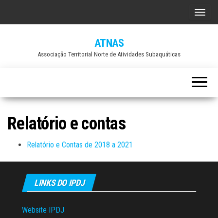
A
l
ATNAS
t
Associação Territorial Norte de Atividades Subaquáticas
e
r
n
a
r
Relatório e contas
a
n
Relatório e Contas de 2018 a 2021
a
v
e
LINKS DO IPDJ
g
a
Website IPDJ