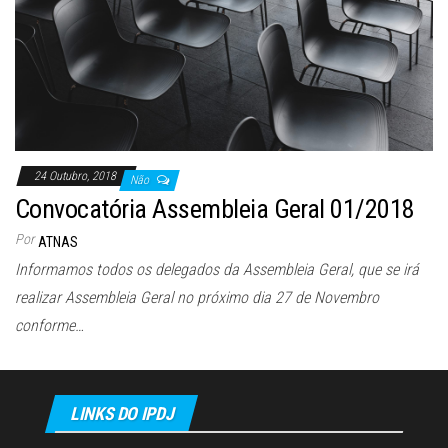
24 Outubro, 2018
Não
Convocatória Assembleia Geral 01/2018
Por
ATNAS
Informamos todos os delegados da Assembleia Geral, que se irá
realizar Assembleia Geral no próximo dia 27 de Novembro
conforme…
LINKS DO IPDJ