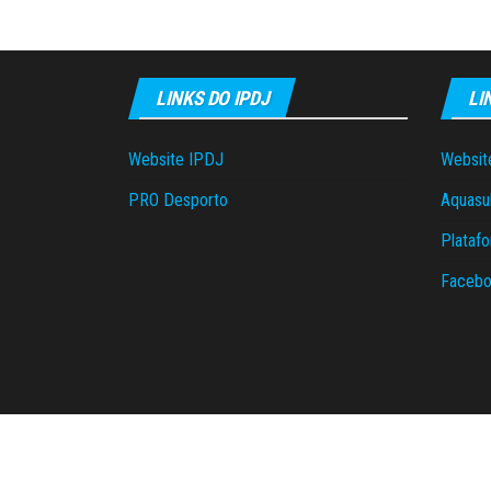
LINKS DO IPDJ
LI
Website IPDJ
Websit
PRO Desporto
Aquasu
Plataf
Facebo