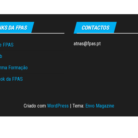
NKS DA FPAS
CONTACTOS
atnas@fpas.pt
e FPAS
b
orma Formação
ok da FPAS
Criado com
WordPress
|
Tema:
Envo Magazine